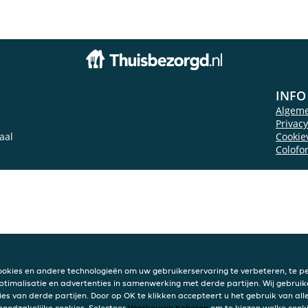
INFO
Algem
Privac
aal
Cookie
Colofo
ookies en andere technologieën om uw gebruikerservaring te verbeteren, te pe
ptimalisatie en advertenties in samenwerking met derde partijen. Wij gebruik
ies van derde partijen. Door op OK te klikken accepteert u het gebruik van alle
 noodzakelijke cookies. Selecteer
Voorkeuren beheren
om te kiezen welke cooki