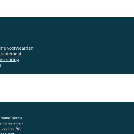
ene voorwaarden
y statement
verklaring
n
rsonaliseren,
en onze eigen
 cookies. Wij
es u wilt